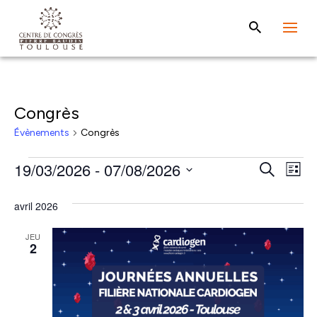
Congrès
Évènements
Congrès
Évènements
Rech
Na
19/03/2026
 - 
07/08/2026
Recherche
Liste
de
et
Sélectionnez
vu
avril 2026
une
navig
Év
date.
de
JEU
2
vues
Évèn