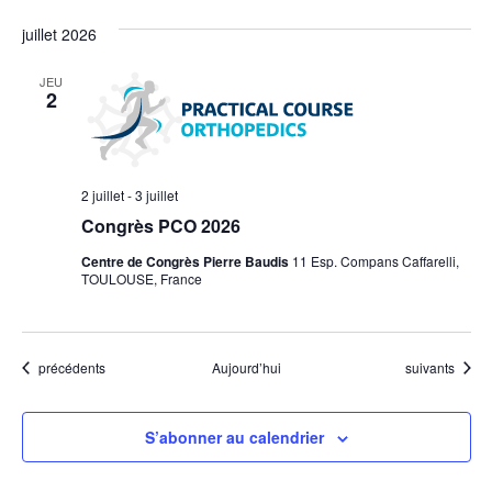
juillet 2026
JEU
2
2 juillet
-
3 juillet
Congrès PCO 2026
Centre de Congrès Pierre Baudis
11 Esp. Compans Caffarelli,
TOULOUSE, France
Évènements
Évènements
précédents
Aujourd’hui
suivants
S’abonner au calendrier