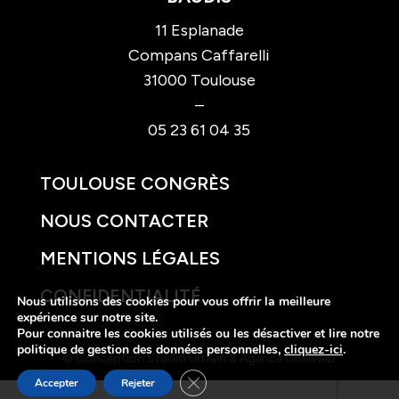
11 Esplanade
Compans Caffarelli
31000 Toulouse
–
05 23 61 04 35
TOULOUSE CONGRÈS
NOUS CONTACTER
MENTIONS LÉGALES
CONFIDENTIALITÉ
Nous utilisons des cookies pour vous offrir la meilleure
expérience sur notre site.
Pour connaitre les cookies utilisés ou les désactiver et lire notre
politique de gestion des données personnelles,
cliquez-ici
.
© Conception
Studio Urbain
&
Agence CosiWeb
Fermer la bannière des cookies GDP
Accepter
Rejeter