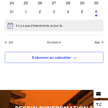
0
0
0
0
0
0
0
24
25
26
27
28
29
30
évènements
évènements
évènements
évènements
évènements
évènements
évènem
0
0
0
0
0
0
1
31
1
2
3
4
5
6
évènements
évènements
évènements
évènements
évènements
évènements
évènem
Il n’y a pas d’évènements ce jour là.
Notice
Juil
Ce mois-ci
Sep
S’abonner au calendrier