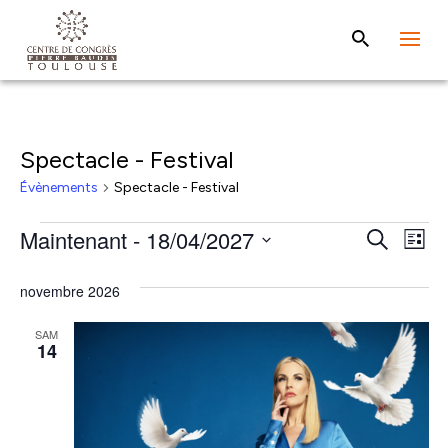
Spectacle - Festival
Évènements
Spectacle - Festival
Évènements
Rech
Na
Maintenant
 - 
18/04/2027
Recherche
Liste
de
et
Sélectionnez
vu
novembre 2026
une
navig
Év
date.
de
SAM
14
vues
Évèn