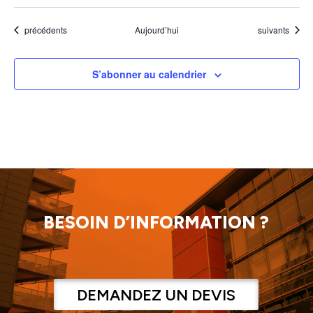
Évènements
Évènements
précédents
Aujourd’hui
suivants
S’abonner au calendrier
BESOIN D’INFORMATION ?
DEMANDEZ UN DEVIS