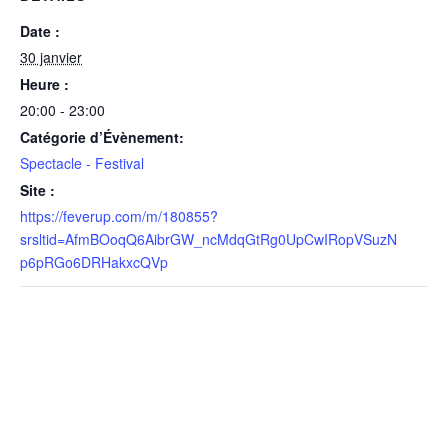
Date :
30 janvier
Heure :
20:00 - 23:00
Catégorie d’Évènement:
Spectacle - Festival
Site :
https://feverup.com/m/180855?
srsltid=AfmBOoqQ6AibrGW_ncMdqGtRg0UpCwIRopVSuzN
p6pRGo6DRHakxcQVp