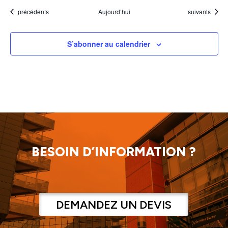
Évènements
Évènements
précédents
Aujourd’hui
suivants
S’abonner au calendrier
BESOIN D’INFORMATION ?
DEMANDEZ UN DEVIS