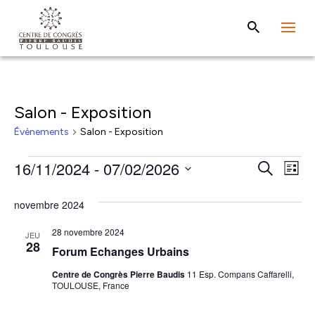
Salon - Exposition
Évènements
Salon - Exposition
Évènements
Rech
Na
16/11/2024
 - 
07/02/2026
Recherche
Liste
de
et
Sélectionnez
vu
novembre 2024
une
navig
Év
date.
28 novembre 2024
de
JEU
28
Forum Echanges Urbains
vues
Centre de Congrès Pierre Baudis
11 Esp. Compans Caffarelli,
Évèn
TOULOUSE, France