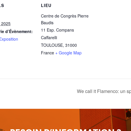
LS
LIEU
Centre de Congrès Pierre
Baudis
r 2025
11 Esp. Compans
rie d’Évènement:
Caffarelli
Exposition
TOULOUSE
,
31000
France
+ Google Map
We call it Flamenco: un 