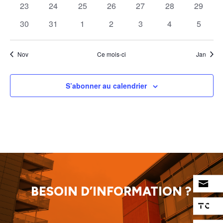
0
0
0
0
0
0
0
23
24
25
26
27
28
29
évènements
évènements
évènements
évènements
évènements
évènements
évènem
0
0
0
0
0
0
0
30
31
1
2
3
4
5
évènements
évènements
évènements
évènements
évènements
évènements
évènem
Nov
Ce mois-ci
Jan
S’abonner au calendrier
BESOIN D’INFORMATION ?