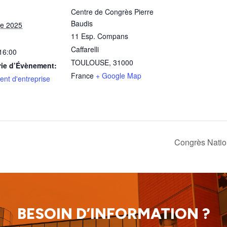
Centre de Congrès Pierre
Baudis
re 2025
11 Esp. Compans
Caffarelli
 16:00
TOULOUSE
,
31000
rie d’Évènement:
France
+ Google Map
nt d'entreprise
Congrès Natio
BESOIN D’INFORMATION ?