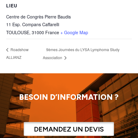
LIEU
Centre de Congrès Pierre Baudis
11 Esp. Compans Caffarelli
TOULOUSE
,
31000
France
+ Google Map
9èmes Journées du LYSA Lymphoma Study
Roadshow
ALLIANZ
Association
BESOIN D’INFORMATION ?
DEMANDEZ UN DEVIS