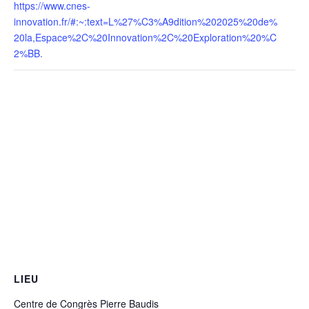
https://www.cnes-
innovation.fr/#:~:text=L%27%C3%A9dition%202025%20de%
20la,Espace%2C%20Innovation%2C%20Exploration%20%C
2%BB.
LIEU
Centre de Congrès Pierre Baudis