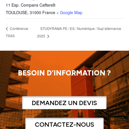
11 Esp. Compans Caffarelli
TOULOUSE
,
31000
France
+ Google Map
STUDYRAMA PE / ES / Numérique / Sup’alternance
Conférence
TSAS
2025
BESOIN D’INFORMATION ?
DEMANDEZ UN DEVIS
CONTACTEZ-NOUS