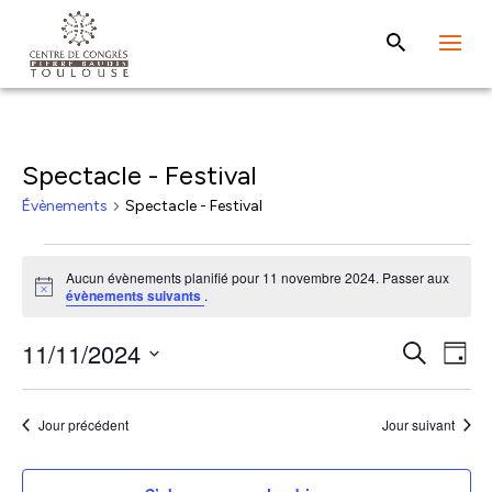
Spectacle - Festival
Évènements
Spectacle - Festival
Évènements
Aucun évènements planifié pour 11 novembre 2024. Passer aux
for
Notice
évènements suivants
.
11
Rech
Na
11/11/2024
Recherche
novembre
Jour
de
et
Sélectionnez
2024
vu
une
navig
Jour précédent
Jour suivant
Év
date.
de