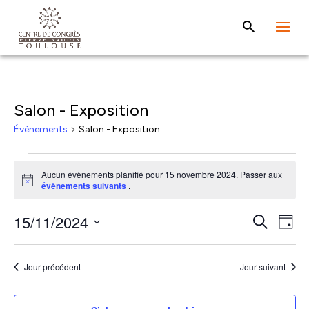
Salon - Exposition
Évènements
Salon - Exposition
Évènements
Aucun évènements planifié pour 15 novembre 2024. Passer aux
for
Notice
évènements suivants
.
15
Rech
Na
15/11/2024
Recherche
novembre
Jour
de
et
Sélectionnez
2024
vu
une
navig
Jour précédent
Jour suivant
Év
date.
de