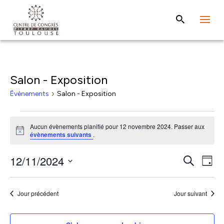
Salon - Exposition
Évènements
Salon - Exposition
Évènements
Aucun évènements planifié pour 12 novembre 2024. Passer aux
for
Notice
évènements suivants
.
12
Rech
Na
12/11/2024
Recherche
novembre
Jour
de
et
Sélectionnez
2024
vu
une
navig
Jour précédent
Jour suivant
Év
date.
de