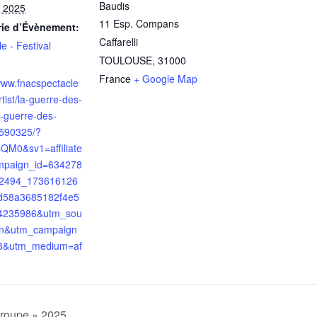
Baudis
 2025
11 Esp. Compans
rie d’Évènement:
Caffarelli
e - Festival
TOULOUSE
,
31000
France
+ Google Map
/www.fnacspectacle
tist/la-guerre-des-
a-guerre-des-
590325/?
e=QM0&sv1=affiliate
mpaign_id=634278
2494_173616126
d58a3685182f4e5
4235986&utm_sou
in&utm_campaign
8&utm_medium=af
Groupe » 2025