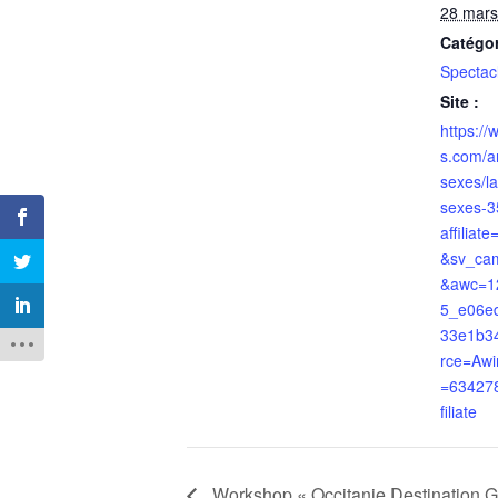
28 mars
Catégo
Spectacl
Site :
https:/
s.com/ar
sexes/l
sexes-3
affiliat
&sv_ca
&awc=1
5_e06e
33e1b3
rce=Aw
=63427
filiate
Workshop « Occitanie Destination 