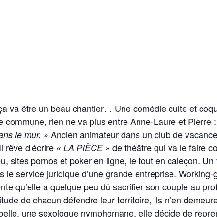
e, ça va être un beau chantier… Une comédie culte et 
e commune, rien ne va plus entre Anne-Laure et Pierre 
Ancien animateur dans un club de vacances
ans le mur. »
l rêve d’écrire
de théâtre qui va le faire c
« LA PIÈCE »
u, sites pornos et poker en ligne, le tout en caleçon. U
ns le service juridique d’une grande entreprise. Working-g
iente qu’elle a quelque peu dû sacrifier son couple au pr
habitude de chacun défendre leur territoire, ils n’en deme
abelle, une sexologue nymphomane, elle décide de repre