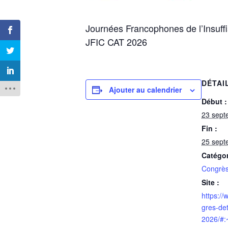
Journées Francophones de l’Insuff
JFIC CAT 2026
DÉTAI
Ajouter au calendrier
Début :
23 sept
Fin :
25 sept
Catégo
Congrè
Site :
https://
gres-deta
2026/#