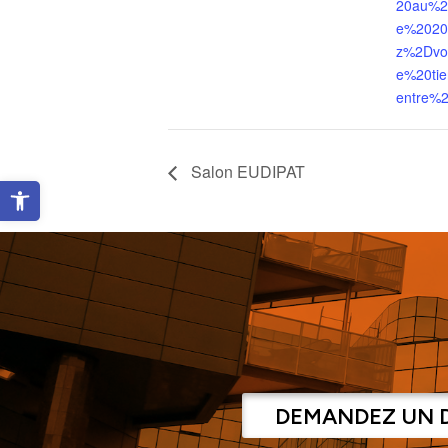
20au%2
e%2020
z%2Dvo
e%20ti
entre%
Salon EUDIPAT
Ouvrir la barre d’outils
DEMANDEZ UN 