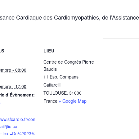
isance Cardiaque des Cardiomyopathies, de l’Assistance 
LS
LIEU
Centre de Congrès Pierre
Baudis
embre - 08:00
11 Esp. Compans
Caffarelli
embre - 17:00
TOULOUSE
,
31000
rie d’Évènement:
France
+ Google Map
s
www.sfcardio.fr/con
il/jfic-cat-
:~:text=Du%2023%