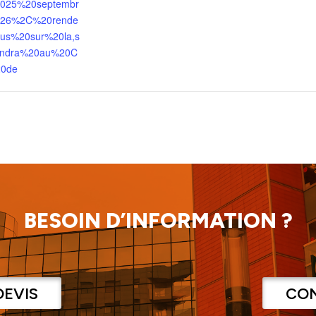
025%20septembr
26%2C%20rende
us%20sur%20la,s
endra%20au%20C
20de
BESOIN D’INFORMATION ?
DEVIS
CO