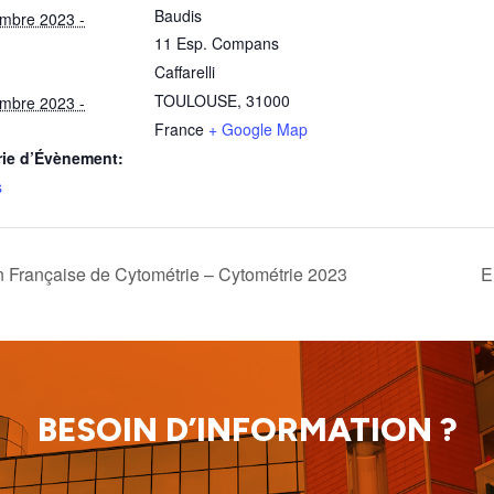
Baudis
mbre 2023 -
11 Esp. Compans
Caffarelli
TOULOUSE
,
31000
mbre 2023 -
France
+ Google Map
rie d’Évènement:
s
n Française de Cytométrie – Cytométrie 2023
E
BESOIN D’INFORMATION ?