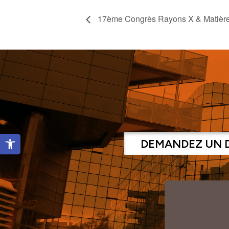
17ème Congrès Rayons X & Matièr
Ouvrir la barre d’outils
DEMANDEZ UN 