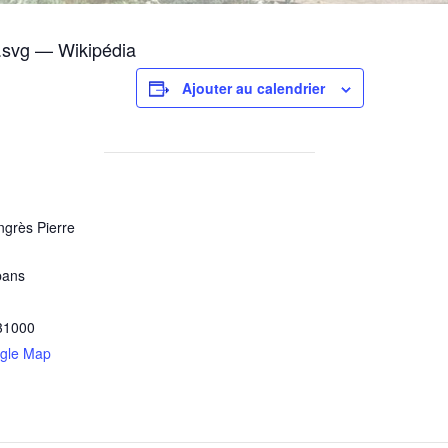
Ajouter au calendrier
ngrès Pierre
pans
31000
gle Map