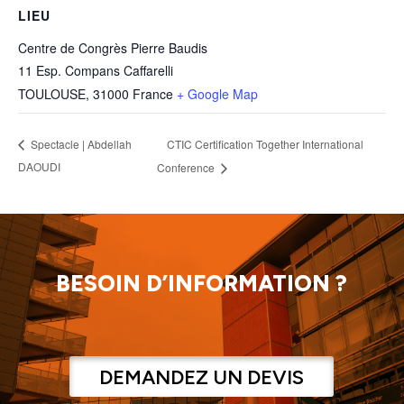
LIEU
Centre de Congrès Pierre Baudis
11 Esp. Compans Caffarelli
TOULOUSE
,
31000
France
+ Google Map
CTIC Certification Together International
Spectacle | Abdellah
DAOUDI
Conference
BESOIN D’INFORMATION ?
DEMANDEZ UN DEVIS