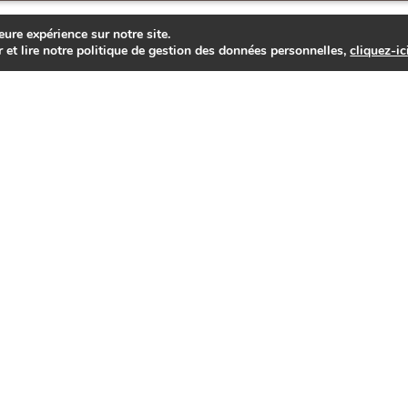
eure expérience sur notre site.
r et lire notre politique de gestion des données personnelles,
cliquez-ic
Société gestionnaire des sites
ien des acteurs locaux
et de la fili